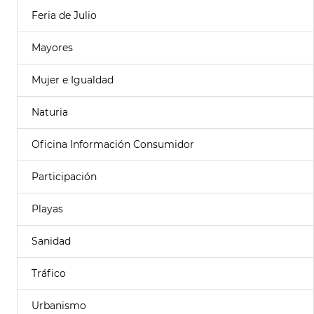
Feria de Julio
Mayores
Mujer e Igualdad
Naturia
Oficina Información Consumidor
Participación
Playas
Sanidad
Tráfico
Urbanismo