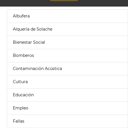
Albufera
Alquería de Solache
Bienestar Social
Bomberos
Contaminación Acústica
Cultura
Educación
Empleo
Fallas