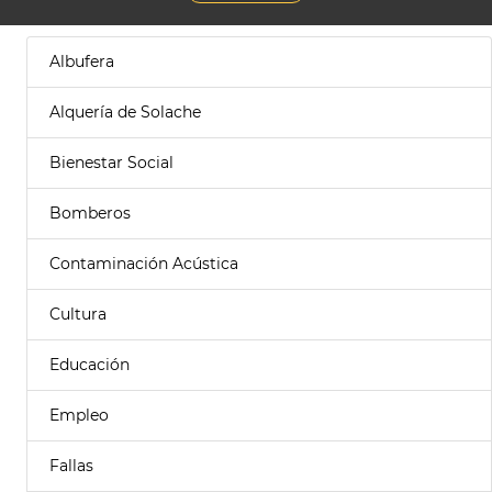
Albufera
Alquería de Solache
Bienestar Social
Bomberos
Contaminación Acústica
Cultura
Educación
Empleo
Fallas