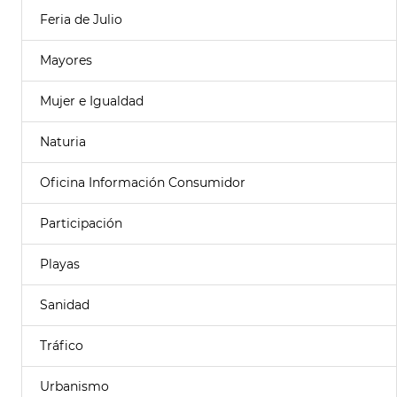
Feria de Julio
Mayores
Mujer e Igualdad
Naturia
Oficina Información Consumidor
Participación
Playas
Sanidad
Tráfico
Urbanismo