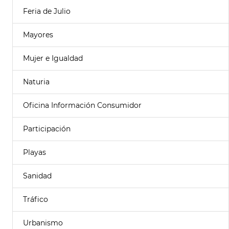
Feria de Julio
Mayores
Mujer e Igualdad
Naturia
Oficina Información Consumidor
Participación
Playas
Sanidad
Tráfico
Urbanismo