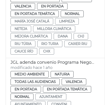
VALENCIA
EN PORTADA
EN PORTADA TEMÁTICA
NORMAL
MARÍA JOSÉ CATALÁ
LIMPIEZA
NETEJA
MILLORA CLIMÀTICA
MEJORA CLIMÀTICA
DANA
CHJ
RIU TÚRIA
RIO TURIA
CAIXER RIU
CAUCE RÍO
CHX
JGL adenda convenio Programa Negocio Local Sostenible
modificado hace 1 año
MEDIO AMBIENTE
NATURIA
TODAS LAS AUDIENCIAS
VALENCIA
EN PORTADA
EN PORTADA TEMÁTICA
NORMAL
AJUNTAMENT
AYUNTAMIENTO
CONVENI