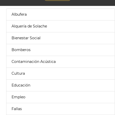
Albufera
Alquería de Solache
Bienestar Social
Bomberos
Contaminación Acústica
Cultura
Educación
Empleo
Fallas