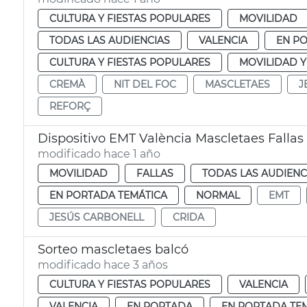
CULTURA Y FIESTAS POPULARES
MOVILIDAD
TODAS LAS AUDIENCIAS
VALENCIA
EN P
CULTURA Y FIESTAS POPULARES
MOVILIDAD 
CREMÀ
NIT DEL FOC
MASCLETAES
J
REFORÇ
Dispositivo EMT València Mascletaes Fallas
modificado hace 1 año
MOVILIDAD
FALLAS
TODAS LAS AUDIENC
EN PORTADA TEMÁTICA
NORMAL
EMT
JESÚS CARBONELL
CRIDA
Sorteo mascletaes balcó
modificado hace 3 años
CULTURA Y FIESTAS POPULARES
VALENCIA
VALENCIA
EN PORTADA
EN PORTADA TE