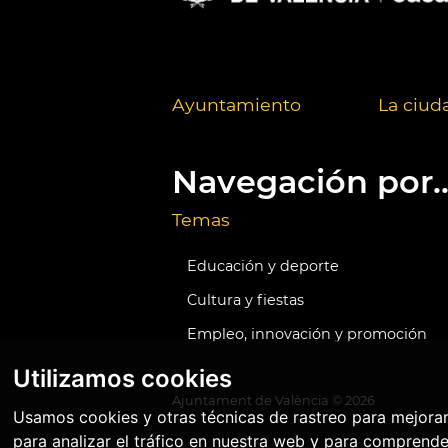
Ayuntamiento
La ciud
Navegación por..
Temas
Educación y deporte
Cultura y fiestas
Empleo, innovación y promoción
Utilizamos cookies
Ajuntament de València ©
2026
Usamos cookies y otras técnicas de rastreo para mejora
para analizar el tráfico en nuestra web y para comprende