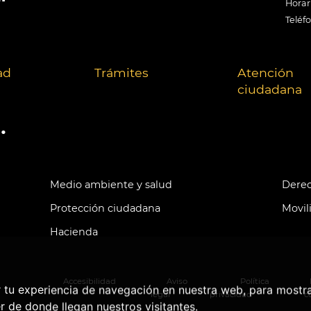
Horari
Teléf
ad
Trámites
Atención
ciudadana
.
Medio ambiente y salud
Derec
Protección ciudadana
Movil
Hacienda
Accesibilidad
Aviso
Política
r tu experiencia de navegación en nuestra web, para mostr
legal
privacidad
c
r de donde llegan nuestros visitantes.