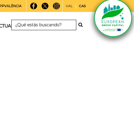
PPVALÈNCIA
VAL
CAS
CTUALIDAD