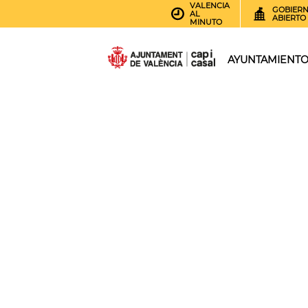
VALENCIA
GOBIER
AL
ABIERTO
MINUTO
AYUNTAMIENT