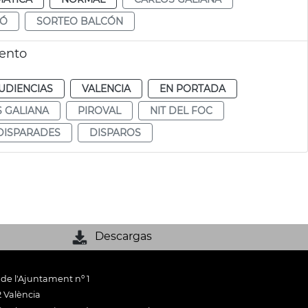
CÓ
SORTEO BALCÓN
iento
UDIENCIAS
VALENCIA
EN PORTADA
 GALIANA
PIROVAL
NIT DEL FOC
DISPARADES
DISPAROS
Descargas
 de l'Ajuntament nº 1
 València