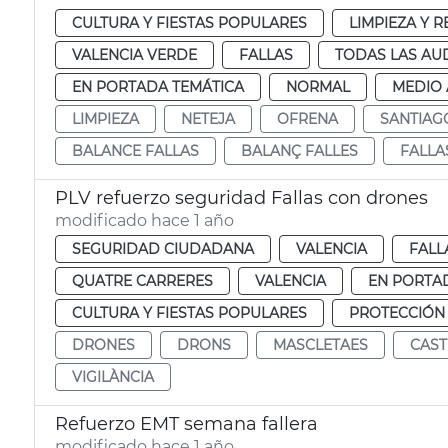
CULTURA Y FIESTAS POPULARES
LIMPIEZA Y 
VALENCIA VERDE
FALLAS
TODAS LAS AU
EN PORTADA TEMÁTICA
NORMAL
MEDIO 
LIMPIEZA
NETEJA
OFRENA
SANTIAG
BALANCE FALLAS
BALANÇ FALLES
FALLA
PLV refuerzo seguridad Fallas con drones
modificado hace 1 año
SEGURIDAD CIUDADANA
VALENCIA
FALL
QUATRE CARRERES
VALENCIA
EN PORTA
CULTURA Y FIESTAS POPULARES
PROTECCIÓN
DRONES
DRONS
MASCLETAES
CAST
VIGILÀNCIA
Refuerzo EMT semana fallera
modificado hace 1 año