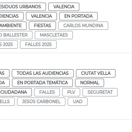
RESIDUOS URBANOS
VALENCIA
DIENCIAS
VALENCIA
EN PORTADA
AMBIENTE
FIESTAS
CARLOS MUNDINA
O BALLESTER
MASCLETAES
S 2025
FALLES 2025
AS
TODAS LAS AUDIENCIAS
CIUTAT VELLA
DA
EN PORTADA TEMÁTICA
NORMAL
 CIUDADANA
FALLES
PLV
SEGURETAT
ELLS
JESÚS CARBONEL
UAD