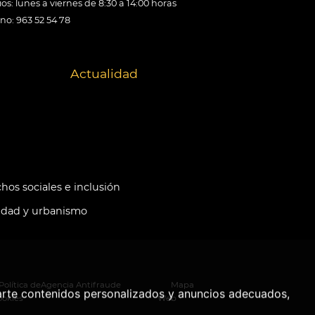
os: lunes a viernes de 8:30 a 14:00 horas
ono: 963 52 54 78
Actualidad
hos sociales e inclusión
idad y urbanismo
Política de
Agencia Antifraude
Mapa
arte contenidos personalizados y anuncios adecuados,
ookies
Web