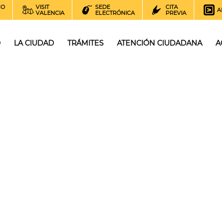
NO
VISIT
SEDE
CITA
A
VALENCIA
ELECTRÓNICA
PREVIA
O
LA CIUDAD
TRÁMITES
ATENCIÓN CIUDADANA
A