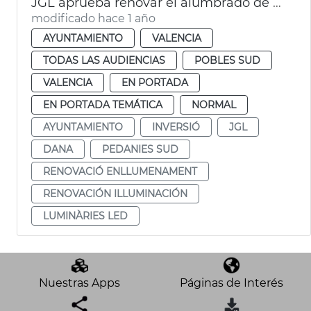
JGL aprueba renovar el alumbrado de pedanías afectadas dana
modificado hace 1 año
AYUNTAMIENTO
VALENCIA
TODAS LAS AUDIENCIAS
POBLES SUD
VALENCIA
EN PORTADA
EN PORTADA TEMÁTICA
NORMAL
AYUNTAMIENTO
INVERSIÓ
JGL
DANA
PEDANIES SUD
RENOVACIÓ ENLLUMENAMENT
RENOVACIÓN ILLUMINACIÓN
LUMINÀRIES LED
Nuestras Apps
Páginas de Interés