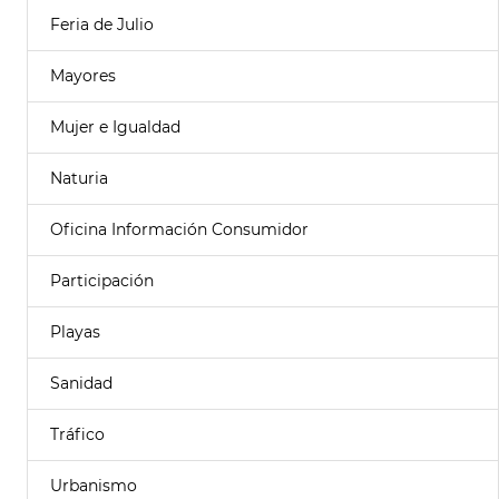
Feria de Julio
Mayores
Mujer e Igualdad
Naturia
Oficina Información Consumidor
Participación
Playas
Sanidad
Tráfico
Urbanismo