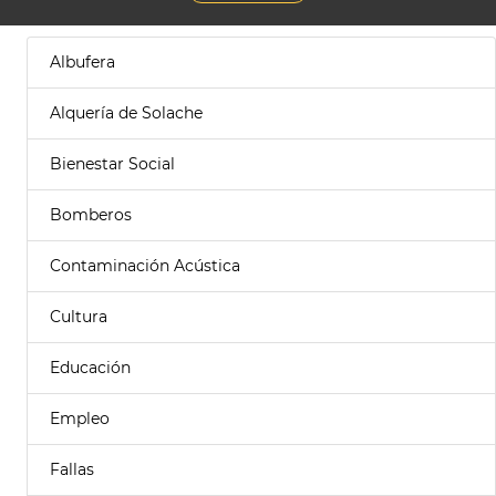
Albufera
Alquería de Solache
Bienestar Social
Bomberos
Contaminación Acústica
Cultura
Educación
Empleo
Fallas