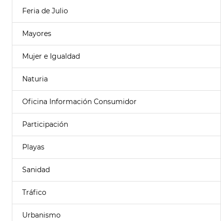
Feria de Julio
Mayores
Mujer e Igualdad
Naturia
Oficina Información Consumidor
Participación
Playas
Sanidad
Tráfico
Urbanismo