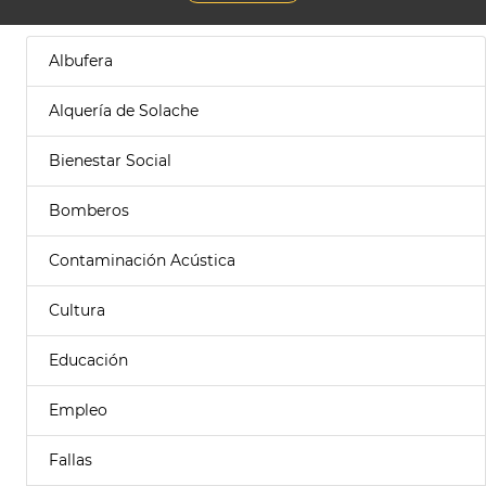
Albufera
Alquería de Solache
Bienestar Social
Bomberos
Contaminación Acústica
Cultura
Educación
Empleo
Fallas