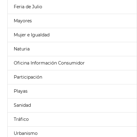
Feria de Julio
Mayores
Mujer e Igualdad
Naturia
Oficina Información Consumidor
Participación
Playas
Sanidad
Tráfico
Urbanismo