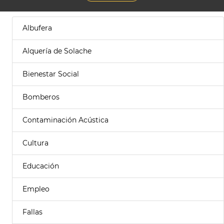
Albufera
Alquería de Solache
Bienestar Social
Bomberos
Contaminación Acústica
Cultura
Educación
Empleo
Fallas