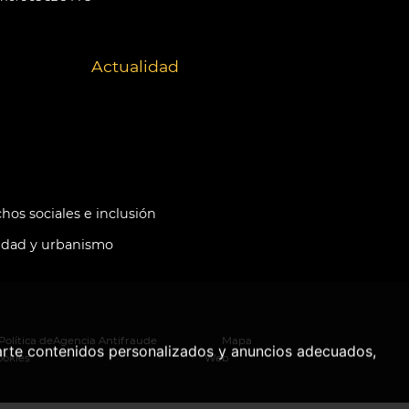
Actualidad
hos sociales e inclusión
idad y urbanismo
Política de
Agencia Antifraude
Mapa
arte contenidos personalizados y anuncios adecuados,
ookies
Web