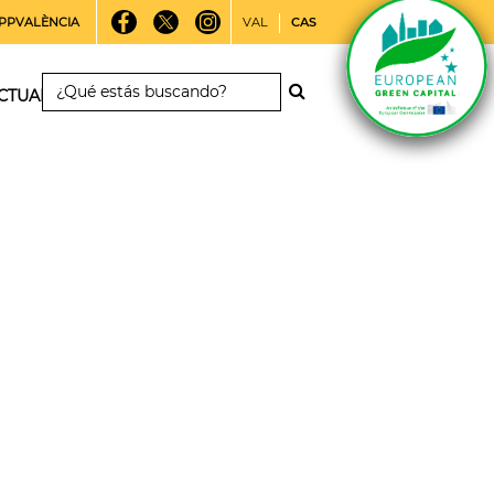
PPVALÈNCIA
VAL
CAS
CTUALIDAD