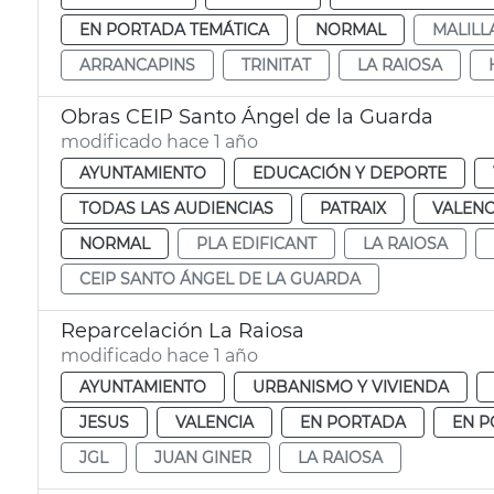
EN PORTADA TEMÁTICA
NORMAL
MALILL
ARRANCAPINS
TRINITAT
LA RAIOSA
Obras CEIP Santo Ángel de la Guarda
modificado hace 1 año
AYUNTAMIENTO
EDUCACIÓN Y DEPORTE
TODAS LAS AUDIENCIAS
PATRAIX
VALENC
NORMAL
PLA EDIFICANT
LA RAIOSA
CEIP SANTO ÁNGEL DE LA GUARDA
Reparcelación La Raiosa
modificado hace 1 año
AYUNTAMIENTO
URBANISMO Y VIVIENDA
JESUS
VALENCIA
EN PORTADA
EN P
JGL
JUAN GINER
LA RAIOSA