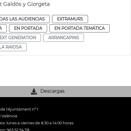
 Galdós y Giorgeta
DAS LAS AUDIENCIAS
EXTRAMURS
A
EN PORTADA
EN PORTADA TEMÁTICA
EXT GENERATION
ARRANCAPINS
LA RAIOSA
Descargas
 de l'Ajuntament nº 1
 València
os: lunes a viernes de 8:30 a 14:00 horas
ono: 963 52 54 78