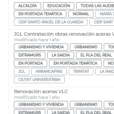
ALCALDÍA
EDUCACIÓN
TODAS LAS AUDI
EN PORTADA TEMÁTICA
NORMAL
MARÍA 
CEIP SANTO ÁNGEL DE LA GUARDA
CEIP SANT
JGL Contratación obras renovación aceras 
modificado hace 1 año
URBANISMO Y VIVIENDA
URBANISMO
TO
EXTRAMURS
LA SAIDIA
EL PLA DEL REAL
EN PORTADA
EN PORTADA TEMÁTICA
NO
JGL
ARRANCAPINS
TRINITAT
LA RAI
CIUTAT UNIVERSITÀRIA
Renovación aceras VLC
modificado hace 1 año
URBANISMO Y VIVIENDA
URBANISMO
TO
EXTRAMURS
LA SAIDIA
EL PLA DEL REAL