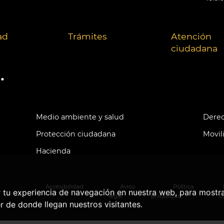
ad
Trámites
Atención
ciudadana
.
Medio ambiente y salud
Derec
Protección ciudadana
Movil
Hacienda
Accesibilidad
Aviso
Política
r tu experiencia de navegación en nuestra web, para mostr
legal
privacidad
c
r de donde llegan nuestros visitantes.