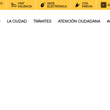
NO
VISIT
SEDE
CITA
A
VALENCIA
ELECTRÓNICA
PREVIA
O
LA CIUDAD
TRÁMITES
ATENCIÓN CIUDADANA
A