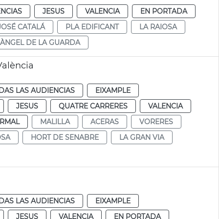
ENCIAS
JESUS
VALENCIA
EN PORTADA
JOSÉ CATALÁ
PLA EDIFICANT
LA RAIOSA
 ÀNGEL DE LA GUARDA
València
DAS LAS AUDIENCIAS
EIXAMPLE
JESUS
QUATRE CARRERES
VALENCIA
RMAL
MALILLA
ACERAS
VORERES
OSA
HORT DE SENABRE
LA GRAN VIA
DAS LAS AUDIENCIAS
EIXAMPLE
JESUS
VALENCIA
EN PORTADA