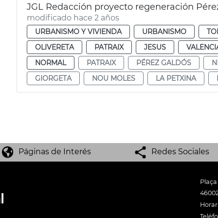
JGL Redacción proyecto regeneración Pérez
modificado hace 2 años
URBANISMO Y VIVIENDA
URBANISMO
TO
OLIVERETA
PATRAIX
JESUS
VALENCI
NORMAL
PATRAIX
PÉREZ GALDÓS
N
GIORGETA
NOU MOLES
LA PETXINA
Páginas de Interés
Redes Sociales
Plaça
46002
Horari
Teléf