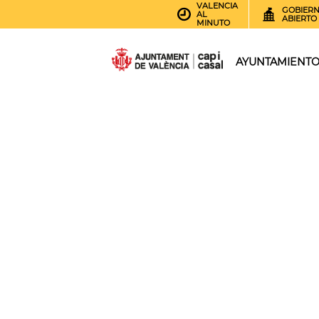
VALENCIA
GOBIER
AL
ABIERTO
MINUTO
AYUNTAMIENT