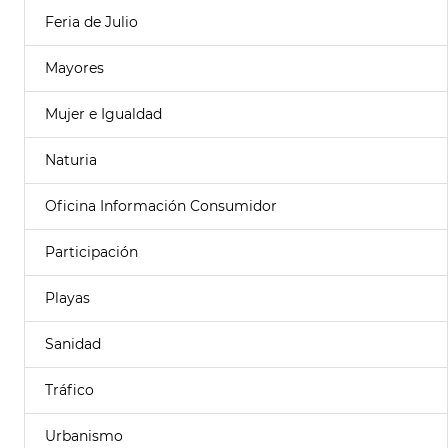
Feria de Julio
Mayores
Mujer e Igualdad
Naturia
Oficina Información Consumidor
Participación
Playas
Sanidad
Tráfico
Urbanismo