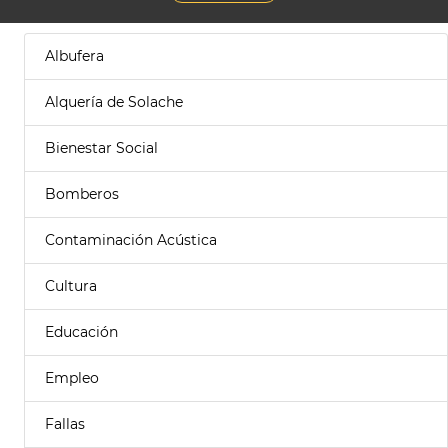
Albufera
Alquería de Solache
Bienestar Social
Bomberos
Contaminación Acústica
Cultura
Educación
Empleo
Fallas