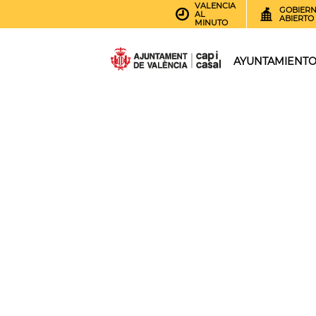
VALENCIA
GOBIER
AL
ABIERTO
MINUTO
AYUNTAMIENT