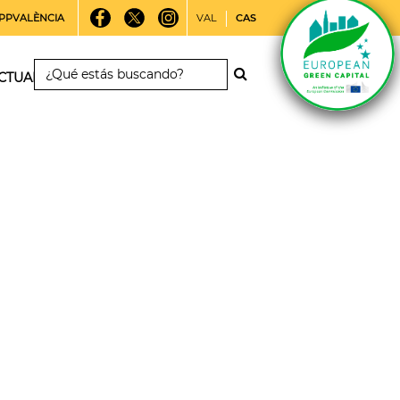
PPVALÈNCIA
VAL
CAS
CTUALIDAD