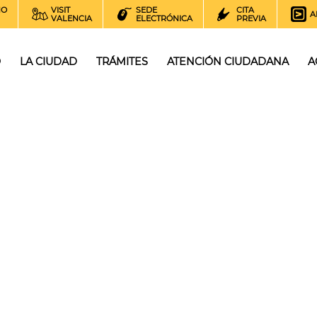
NO
VISIT
SEDE
CITA
A
VALENCIA
ELECTRÓNICA
PREVIA
O
LA CIUDAD
TRÁMITES
ATENCIÓN CIUDADANA
A