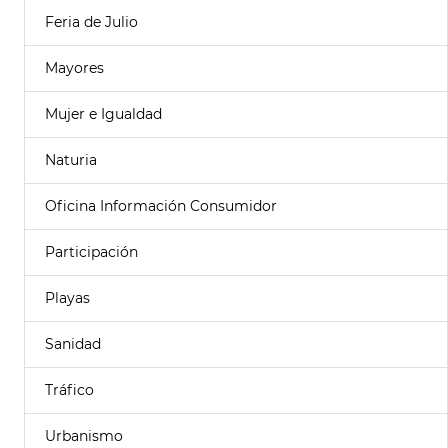
Feria de Julio
Mayores
Mujer e Igualdad
Naturia
Oficina Información Consumidor
Participación
Playas
Sanidad
Tráfico
Urbanismo