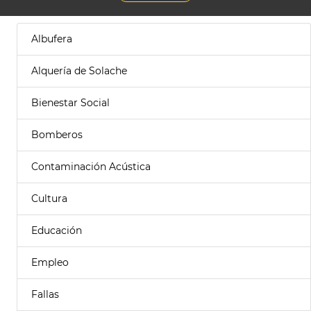
Albufera
Alquería de Solache
Bienestar Social
Bomberos
Contaminación Acústica
Cultura
Educación
Empleo
Fallas