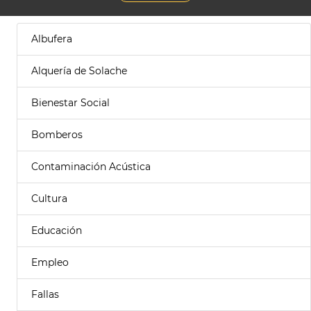
Albufera
Alquería de Solache
Bienestar Social
Bomberos
Contaminación Acústica
Cultura
Educación
Empleo
Fallas