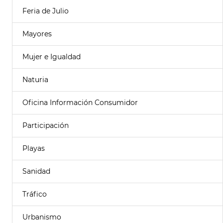
Feria de Julio
Mayores
Mujer e Igualdad
Naturia
Oficina Información Consumidor
Participación
Playas
Sanidad
Tráfico
Urbanismo