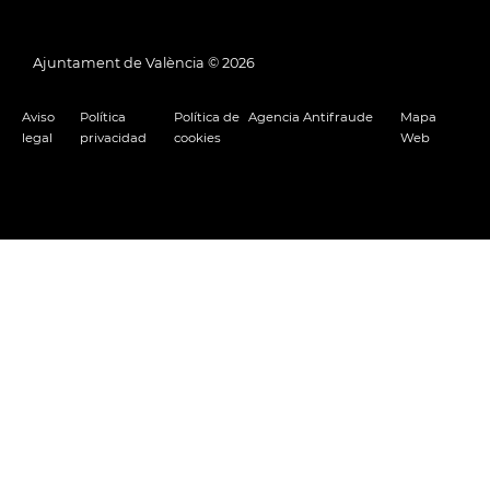
Ajuntament de València ©
2026
Aviso
Política
Política de
Agencia Antifraude
Mapa
legal
privacidad
cookies
Web