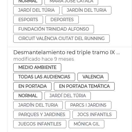
NORMAL
MARÍA JOSÉ CATALÁ
JARDÍ DEL TÚRIA
JARDÍN DEL TURIA
ESPORTS
DEPORTES
FUNDACIÓN TRINIDAD ALFONSO
CIRCUIT VALÈNCIA CIUTAT DEL RUNNING
Desmantelamiento red triple tramo IX Jardí del Túria
modificado hace 9 meses
MEDIO AMBIENTE
TODAS LAS AUDIENCIAS
VALENCIA
EN PORTADA
EN PORTADA TEMÁTICA
NORMAL
JARDÍ DEL TÚRIA
JARDÍN DEL TURIA
PARCS I JARDINS
PARQUES Y JARDINES
JOCS INFANTILS
JUEGOS INFANTILES
MÓNICA GIL