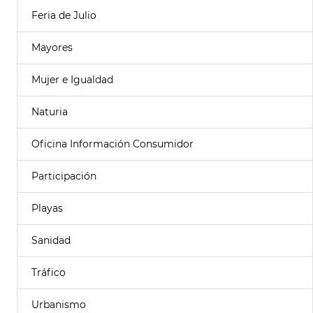
Feria de Julio
Mayores
Mujer e Igualdad
Naturia
Oficina Información Consumidor
Participación
Playas
Sanidad
Tráfico
Urbanismo