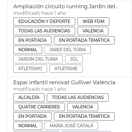
Ampliación circuito running Jardín del Turia València JGL
modificado hace 1 año
EDUCACIÓN Y DEPORTE
WEB FDM
TODAS LAS AUDIENCIAS
VALENCIA
EN PORTADA
EN PORTADA TEMÁTICA
NORMAL
JARDÍ DEL TÚRIA
JARDÍN DEL TURIA
JGL
ATLETISMO
ATLETISME
Espai infantil renovat Gulliver València
modificado hace 1 año
ALCALDÍA
TODAS LAS AUDIENCIAS
QUATRE CARRERES
VALENCIA
EN PORTADA
EN PORTADA TEMÁTICA
NORMAL
MARÍA JOSÉ CATALÁ