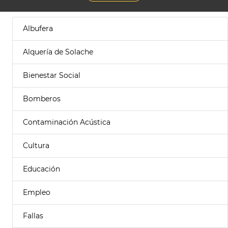
Albufera
Alquería de Solache
Bienestar Social
Bomberos
Contaminación Acústica
Cultura
Educación
Empleo
Fallas