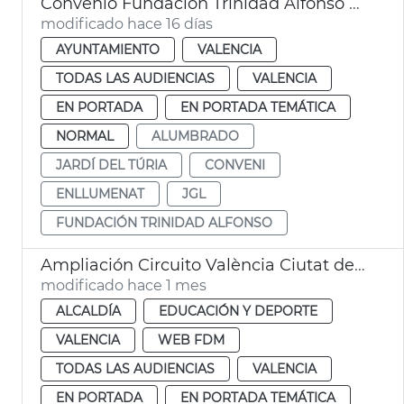
Convenio Fundación Trinidad Alfonso alumbrado ornamental Jardín del Turia
modificado hace 16 días
AYUNTAMIENTO
VALENCIA
TODAS LAS AUDIENCIAS
VALENCIA
EN PORTADA
EN PORTADA TEMÁTICA
NORMAL
ALUMBRADO
JARDÍ DEL TÚRIA
CONVENI
ENLLUMENAT
JGL
FUNDACIÓN TRINIDAD ALFONSO
Ampliación Circuito València Ciutat del Running
modificado hace 1 mes
ALCALDÍA
EDUCACIÓN Y DEPORTE
VALENCIA
WEB FDM
TODAS LAS AUDIENCIAS
VALENCIA
EN PORTADA
EN PORTADA TEMÁTICA