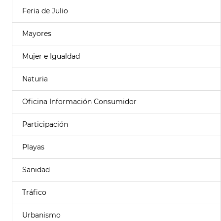
Feria de Julio
Mayores
Mujer e Igualdad
Naturia
Oficina Información Consumidor
Participación
Playas
Sanidad
Tráfico
Urbanismo