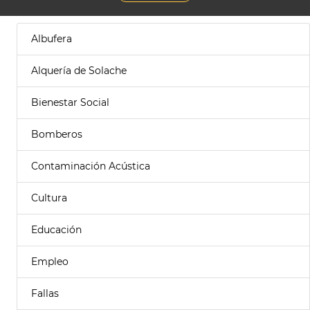
Albufera
Alquería de Solache
Bienestar Social
Bomberos
Contaminación Acústica
Cultura
Educación
Empleo
Fallas