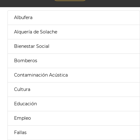
Albufera
Alquería de Solache
Bienestar Social
Bomberos
Contaminación Acústica
Cultura
Educación
Empleo
Fallas