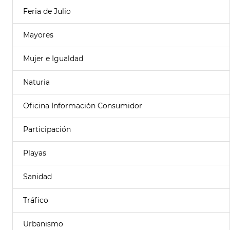
Feria de Julio
Mayores
Mujer e Igualdad
Naturia
Oficina Información Consumidor
Participación
Playas
Sanidad
Tráfico
Urbanismo