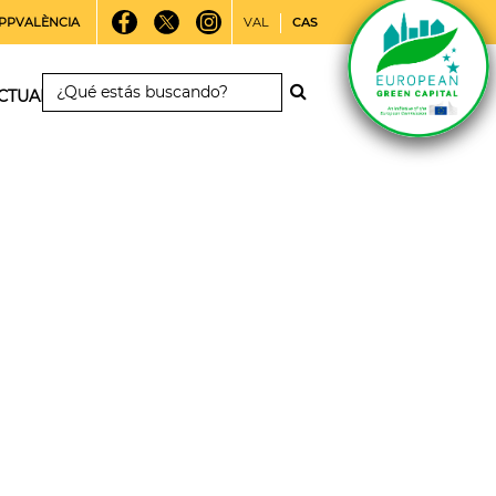
PPVALÈNCIA
VAL
CAS
CTUALIDAD