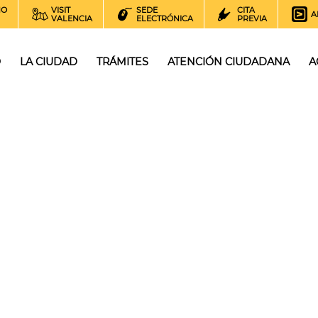
NO
VISIT
SEDE
CITA
A
VALENCIA
ELECTRÓNICA
PREVIA
O
LA CIUDAD
TRÁMITES
ATENCIÓN CIUDADANA
A