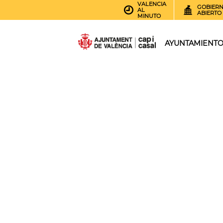
VALENCIA
GOBIER
AL
ABIERTO
MINUTO
AYUNTAMIENT