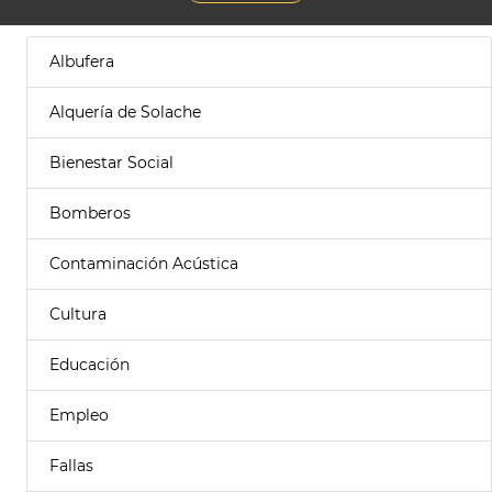
Albufera
Alquería de Solache
Bienestar Social
Bomberos
Contaminación Acústica
Cultura
Educación
Empleo
Fallas