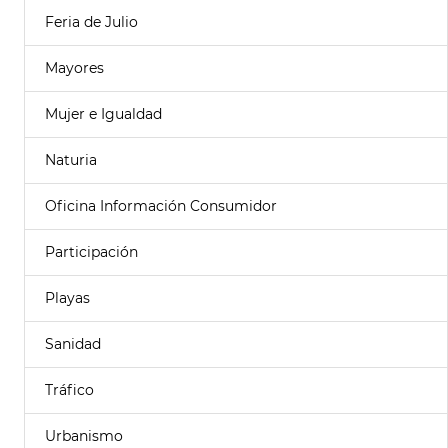
Feria de Julio
Mayores
Mujer e Igualdad
Naturia
Oficina Información Consumidor
Participación
Playas
Sanidad
Tráfico
Urbanismo