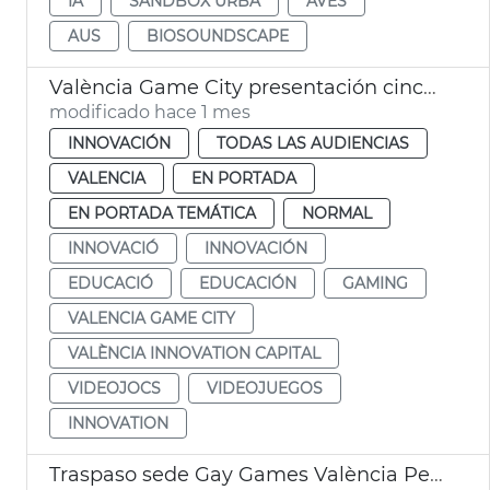
IA
SANDBOX URBÀ
AVES
AUS
BIOSOUNDSCAPE
València Game City presentación cinco proyectes educación con videojuegos
modificado hace 1 mes
INNOVACIÓN
TODAS LAS AUDIENCIAS
VALENCIA
EN PORTADA
EN PORTADA TEMÁTICA
NORMAL
INNOVACIÓ
INNOVACIÓN
EDUCACIÓ
EDUCACIÓN
GAMING
VALENCIA GAME CITY
VALÈNCIA INNOVATION CAPITAL
VIDEOJOCS
VIDEOJUEGOS
INNOVATION
Traspaso sede Gay Games València Perth