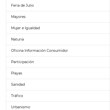
Feria de Julio
Mayores
Mujer e Igualdad
Naturia
Oficina Información Consumidor
Participación
Playas
Sanidad
Tráfico
Urbanismo