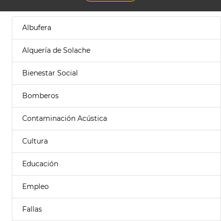
Albufera
Alquería de Solache
Bienestar Social
Bomberos
Contaminación Acústica
Cultura
Educación
Empleo
Fallas