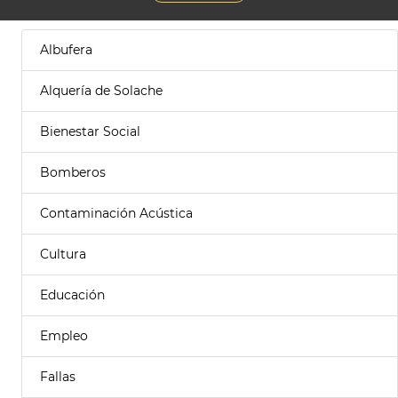
Albufera
Alquería de Solache
Bienestar Social
Bomberos
Contaminación Acústica
Cultura
Educación
Empleo
Fallas