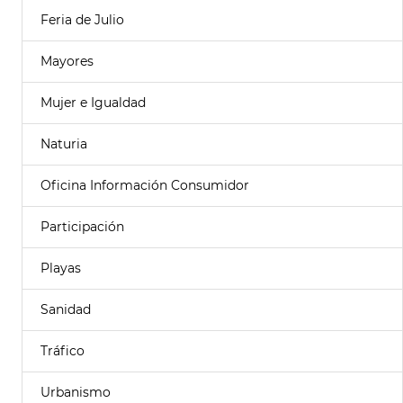
Feria de Julio
Mayores
Mujer e Igualdad
Naturia
Oficina Información Consumidor
Participación
Playas
Sanidad
Tráfico
Urbanismo