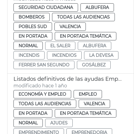
SEGURIDAD CIUDADANA
ALBUFERA
BOMBEROS
TODAS LAS AUDIENCIAS
POBLES SUD
VALENCIA
EN PORTADA
EN PORTADA TEMÁTICA
NORMAL
EL SALER
ALBUFERA
INCENDIS
INCENDIOS
LA DEVESA
FERRER SAN SEGUNDO
GOSÁLBEZ
Listados definitivos de las ayudas Emprende y Contrata y Artistas Falleros
modificado hace 1 año
ECONOMÍA Y EMPLEO
EMPLEO
TODAS LAS AUDIENCIAS
VALENCIA
EN PORTADA
EN PORTADA TEMÁTICA
NORMAL
AJUDES
EMPRENDIMIENTO
EMPRENEDORIA