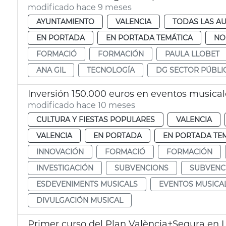
modificado hace 9 meses
AYUNTAMIENTO
VALENCIA
TODAS LAS AU
EN PORTADA
EN PORTADA TEMÁTICA
NO
FORMACIÓ
FORMACIÓN
PAULA LLOBET
ANA GIL
TECNOLOGÍA
DG SECTOR PÚBLI
Inversión 150.000 euros en eventos musical
modificado hace 10 meses
CULTURA Y FIESTAS POPULARES
VALENCIA
VALENCIA
EN PORTADA
EN PORTADA TE
INNOVACIÓN
FORMACIÓ
FORMACIÓN
INVESTIGACIÓN
SUBVENCIONS
SUBVENC
ESDEVENIMENTS MUSICALS
EVENTOS MUSICA
DIVULGACIÓN MUSICAL
Primer curso del Plan València+Segura en L