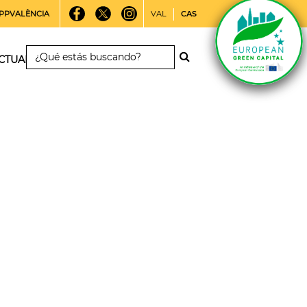
PPVALÈNCIA
VAL
CAS
CTUALIDAD