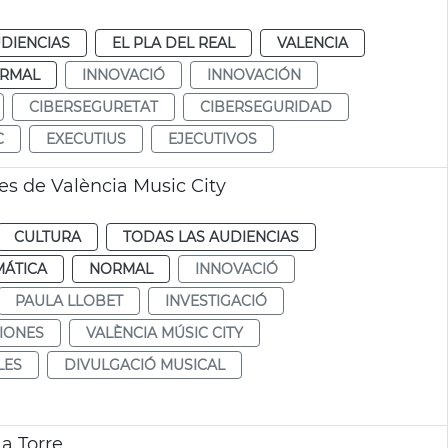
DIENCIAS
EL PLA DEL REAL
VALENCIA
RMAL
INNOVACIÓ
INNOVACIÓN
CIBERSEGURETAT
CIBERSEGURIDAD
C
EXECUTIUS
EJECUTIVOS
es de València Music City
CULTURA
TODAS LAS AUDIENCIAS
MÁTICA
NORMAL
INNOVACIÓ
PAULA LLOBET
INVESTIGACIÓ
IONES
VALÈNCIA MÚSIC CITY
LES
DIVULGACIÓ MUSICAL
a Torre