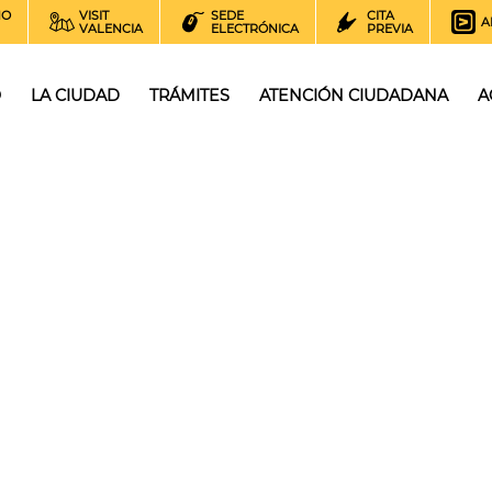
NO
VISIT
SEDE
CITA
A
VALENCIA
ELECTRÓNICA
PREVIA
O
LA CIUDAD
TRÁMITES
ATENCIÓN CIUDADANA
A