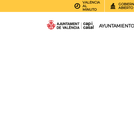
VALENCIA
GOBIER
AL
ABIERTO
MINUTO
AYUNTAMIENT