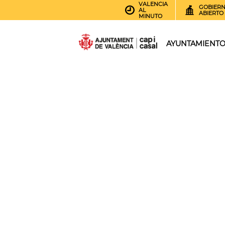
VALENCIA
GOBIER
AL
ABIERTO
MINUTO
AYUNTAMIENT