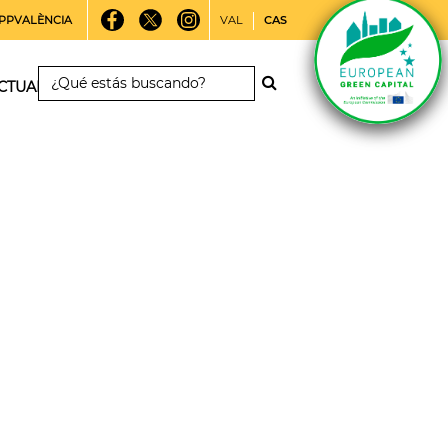
PPVALÈNCIA
VAL
CAS
CTUALIDAD