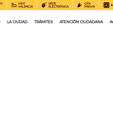
NO
VISIT
SEDE
CITA
A
VALENCIA
ELECTRÓNICA
PREVIA
O
LA CIUDAD
TRÁMITES
ATENCIÓN CIUDADANA
A