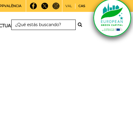
PPVALÈNCIA
VAL
CAS
CTUALIDAD