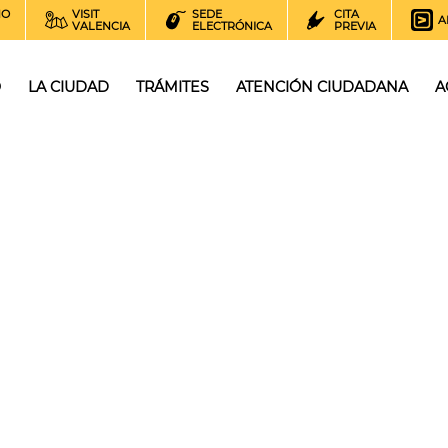
NO
VISIT
SEDE
CITA
A
VALENCIA
ELECTRÓNICA
PREVIA
O
LA CIUDAD
TRÁMITES
ATENCIÓN CIUDADANA
A