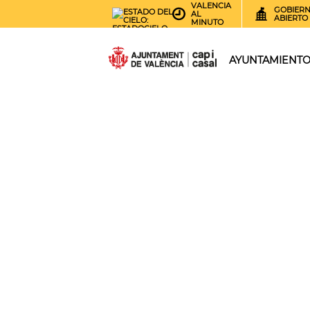
VALENCIA
GOBIER
AL
ABIERTO
MINUTO
26
AEMET.GRADOS
AYUNTAMIENT