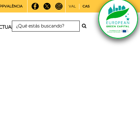
PPVALÈNCIA
VAL
CAS
CTUALIDAD