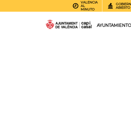
VALENCIA
GOBIER
AL
ABIERTO
MINUTO
AYUNTAMIENT