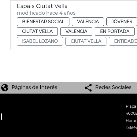
Espais Ciutat Vella
modificado hace 4 años
BIENESTAR SOCIAL
VALENCIA
JÓVENES
CIUTAT VELLA
VALENCIA
EN PORTADA
ISABEL LOZANO
CIUTAT VELLA
ENTIDADE
Páginas de Interés
Redes Sociales
Plaça
46002
Horari
Teléf