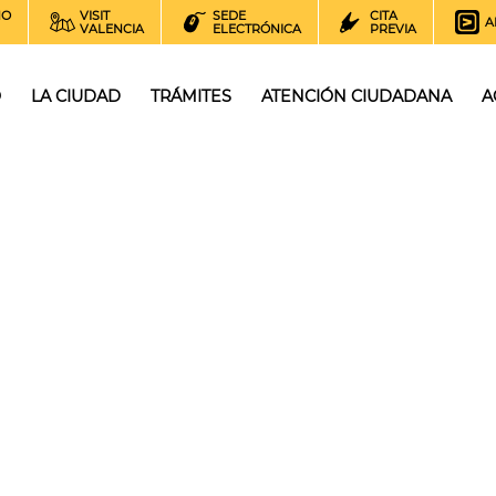
NO
VISIT
SEDE
CITA
A
VALENCIA
ELECTRÓNICA
PREVIA
O
LA CIUDAD
TRÁMITES
ATENCIÓN CIUDADANA
A