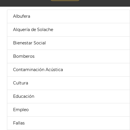
Albufera
Alquería de Solache
Bienestar Social
Bomberos
Contaminación Acústica
Cultura
Educación
Empleo
Fallas