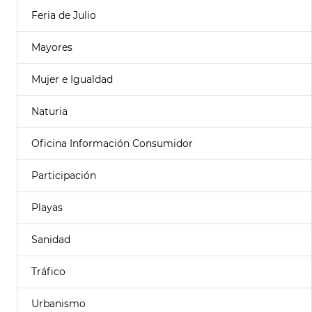
Feria de Julio
Mayores
Mujer e Igualdad
Naturia
Oficina Información Consumidor
Participación
Playas
Sanidad
Tráfico
Urbanismo