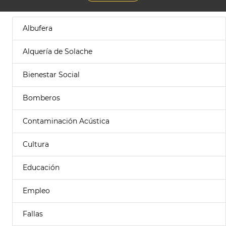
Albufera
Alquería de Solache
Bienestar Social
Bomberos
Contaminación Acústica
Cultura
Educación
Empleo
Fallas