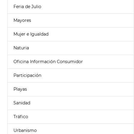
Feria de Julio
Mayores
Mujer e Igualdad
Naturia
Oficina Información Consumidor
Participación
Playas
Sanidad
Tráfico
Urbanismo