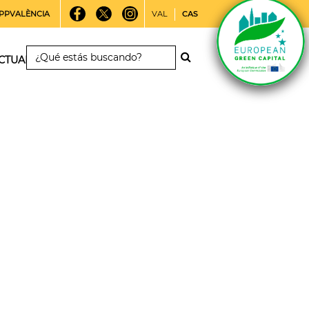
PPVALÈNCIA
VAL
CAS
CTUALIDAD