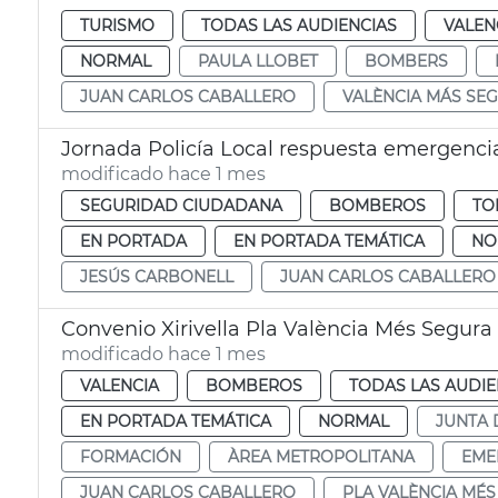
TURISMO
TODAS LAS AUDIENCIAS
VALEN
NORMAL
PAULA LLOBET
BOMBERS
JUAN CARLOS CABALLERO
VALÈNCIA MÁS SE
Jornada Policía Local respuesta emergenci
modificado hace 1 mes
SEGURIDAD CIUDADANA
BOMBEROS
TO
EN PORTADA
EN PORTADA TEMÁTICA
NO
JESÚS CARBONELL
JUAN CARLOS CABALLERO
Convenio Xirivella Pla València Més Segura
modificado hace 1 mes
VALENCIA
BOMBEROS
TODAS LAS AUDIE
EN PORTADA TEMÁTICA
NORMAL
JUNTA 
FORMACIÓN
ÀREA METROPOLITANA
EME
JUAN CARLOS CABALLERO
PLA VALÈNCIA MÉ