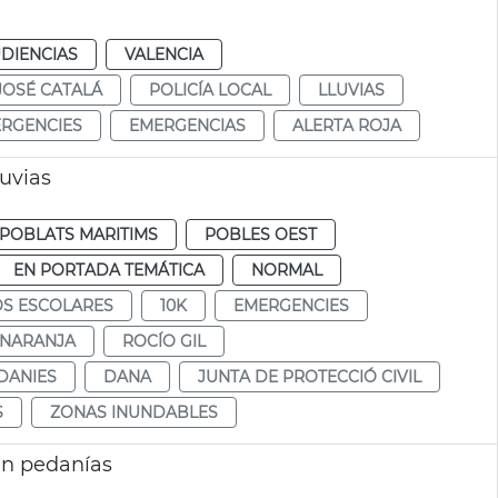
DIENCIAS
VALENCIA
JOSÉ CATALÁ
POLICÍA LOCAL
LLUVIAS
RGENCIES
EMERGENCIAS
ALERTA ROJA
luvias
POBLATS MARITIMS
POBLES OEST
EN PORTADA TEMÁTICA
NORMAL
S ESCOLARES
10K
EMERGENCIES
 NARANJA
ROCÍO GIL
DANIES
DANA
JUNTA DE PROTECCIÓ CIVIL
S
ZONAS INUNDABLES
en pedanías