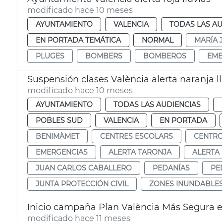
modificado hace 10 meses
AYUNTAMIENTO
VALENCIA
TODAS LAS AU
EN PORTADA TEMÁTICA
NORMAL
MARÍA 
PLUGES
BOMBERS
BOMBEROS
EME
Suspensión clases València alerta naranja l
modificado hace 10 meses
AYUNTAMIENTO
TODAS LAS AUDIENCIAS
POBLES SUD
VALENCIA
EN PORTADA
BENIMÀMET
CENTRES ESCOLARS
CENTRO
EMERGENCIAS
ALERTA TARONJA
ALERTA
JUAN CARLOS CABALLERO
PEDANÍAS
PE
JUNTA PROTECCIÓN CIVIL
ZONES INUNDABLE
Inicio campaña Plan València Más Segura 
modificado hace 11 meses