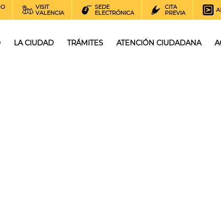
NO
VISIT
SEDE
CITA
A
VALENCIA
ELECTRÓNICA
PREVIA
O
LA CIUDAD
TRÁMITES
ATENCIÓN CIUDADANA
A