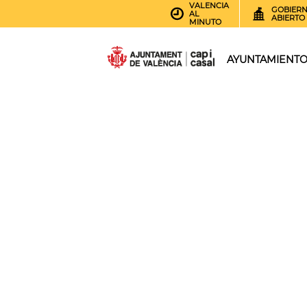
VALENCIA
GOBIER
AL
ABIERTO
MINUTO
AYUNTAMIENT