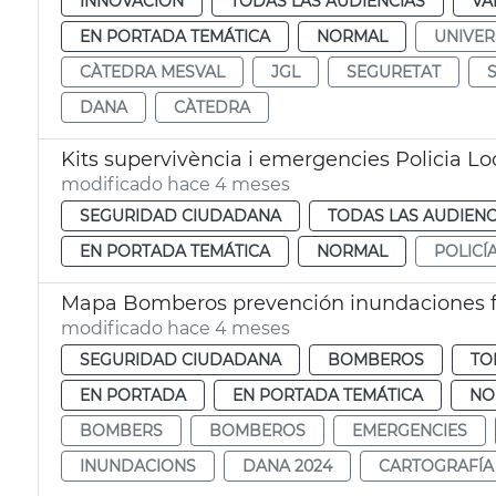
INNOVACIÓN
TODAS LAS AUDIENCIAS
VA
EN PORTADA TEMÁTICA
NORMAL
UNIVER
CÀTEDRA MESVAL
JGL
SEGURETAT
DANA
CÀTEDRA
Kits supervivència i emergencies Policia Lo
modificado hace 4 meses
SEGURIDAD CIUDADANA
TODAS LAS AUDIENC
EN PORTADA TEMÁTICA
NORMAL
POLICÍ
Mapa Bomberos prevención inundaciones f
modificado hace 4 meses
SEGURIDAD CIUDADANA
BOMBEROS
TO
EN PORTADA
EN PORTADA TEMÁTICA
NO
BOMBERS
BOMBEROS
EMERGENCIES
INUNDACIONS
DANA 2024
CARTOGRAFÍA