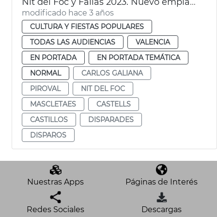
Nit del Foc y Fallas 2023. Nuevo emplazamiento
modificado hace 3 años
CULTURA Y FIESTAS POPULARES
TODAS LAS AUDIENCIAS
VALENCIA
EN PORTADA
EN PORTADA TEMÁTICA
NORMAL
CARLOS GALIANA
PIROVAL
NIT DEL FOC
MASCLETAES
CASTELLS
CASTILLOS
DISPARADES
DISPAROS
Nuestras Apps
Páginas de Interés
Redes Sociales
Descargas