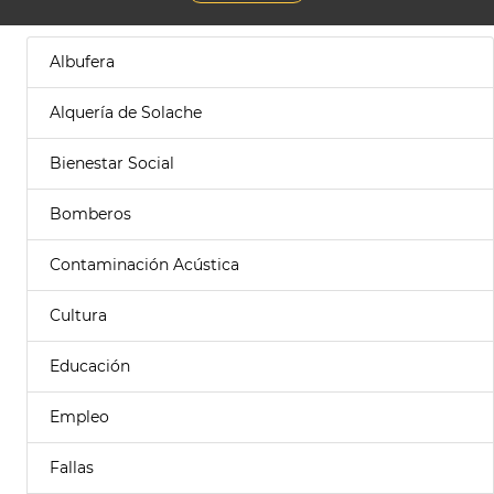
Albufera
Alquería de Solache
Bienestar Social
Bomberos
Contaminación Acústica
Cultura
Educación
Empleo
Fallas