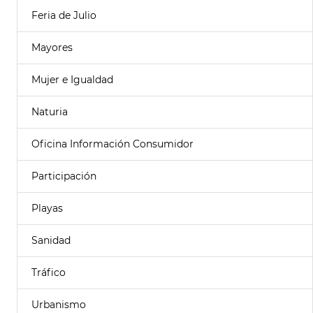
Feria de Julio
Mayores
Mujer e Igualdad
Naturia
Oficina Información Consumidor
Participación
Playas
Sanidad
Tráfico
Urbanismo