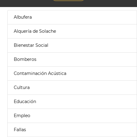
Albufera
Alquería de Solache
Bienestar Social
Bomberos
Contaminación Acústica
Cultura
Educación
Empleo
Fallas