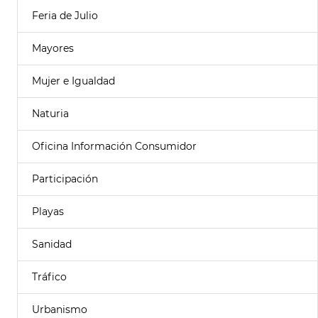
Feria de Julio
Mayores
Mujer e Igualdad
Naturia
Oficina Información Consumidor
Participación
Playas
Sanidad
Tráfico
Urbanismo