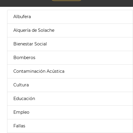
Albufera
Alquería de Solache
Bienestar Social
Bomberos
Contaminación Acústica
Cultura
Educación
Empleo
Fallas