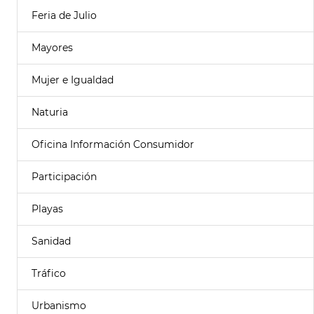
Feria de Julio
Mayores
Mujer e Igualdad
Naturia
Oficina Información Consumidor
Participación
Playas
Sanidad
Tráfico
Urbanismo