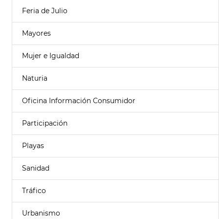
Feria de Julio
Mayores
Mujer e Igualdad
Naturia
Oficina Información Consumidor
Participación
Playas
Sanidad
Tráfico
Urbanismo