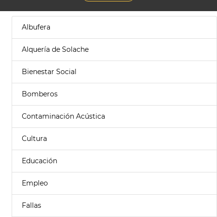
Albufera
Alquería de Solache
Bienestar Social
Bomberos
Contaminación Acústica
Cultura
Educación
Empleo
Fallas