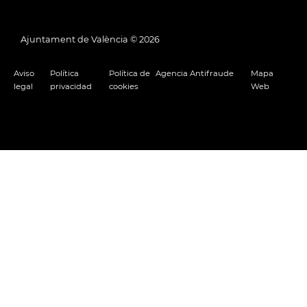
Ajuntament de València ©
2026
Aviso
Política
Política de
Agencia Antifraude
Mapa
legal
privacidad
cookies
Web