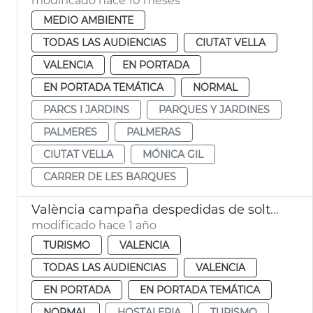
modificado hace 10 meses
MEDIO AMBIENTE
TODAS LAS AUDIENCIAS
CIUTAT VELLA
VALENCIA
EN PORTADA
EN PORTADA TEMÁTICA
NORMAL
PARCS I JARDINS
PARQUES Y JARDINES
PALMERES
PALMERAS
CIUTAT VELLA
MÓNICA GIL
CARRER DE LES BARQUES
València campaña despedidas de soltero ocio respetuoso
modificado hace 1 año
TURISMO
VALENCIA
TODAS LAS AUDIENCIAS
VALENCIA
EN PORTADA
EN PORTADA TEMÁTICA
NORMAL
HOSTALERIA
TURISMO