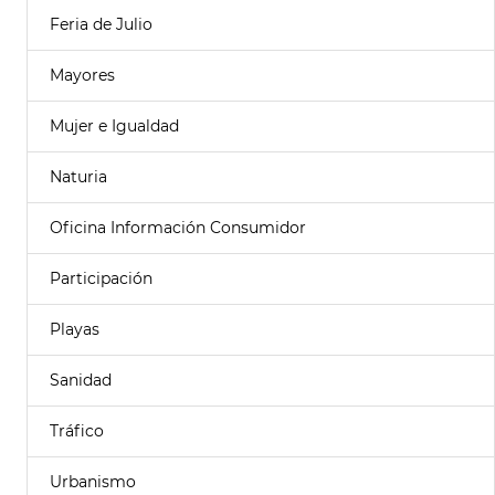
Feria de Julio
Mayores
Mujer e Igualdad
Naturia
Oficina Información Consumidor
Participación
Playas
Sanidad
Tráfico
Urbanismo