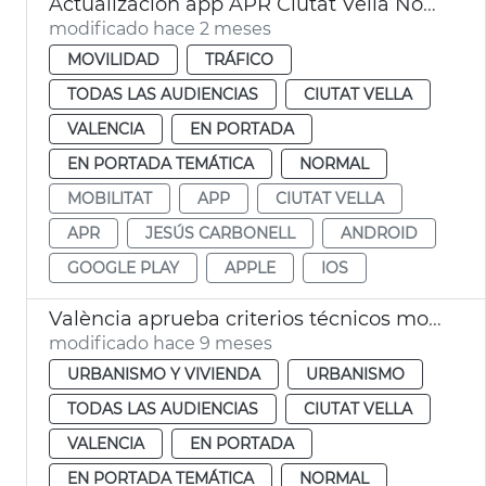
Actualización app APR Ciutat Vella Norte València
modificado hace 2 meses
MOVILIDAD
TRÁFICO
TODAS LAS AUDIENCIAS
CIUTAT VELLA
VALENCIA
EN PORTADA
EN PORTADA TEMÁTICA
NORMAL
MOBILITAT
APP
CIUTAT VELLA
APR
JESÚS CARBONELL
ANDROID
GOOGLE PLAY
APPLE
IOS
València aprueba criterios técnicos mobiliario urbano Ciutat Vella
modificado hace 9 meses
URBANISMO Y VIVIENDA
URBANISMO
TODAS LAS AUDIENCIAS
CIUTAT VELLA
VALENCIA
EN PORTADA
EN PORTADA TEMÁTICA
NORMAL