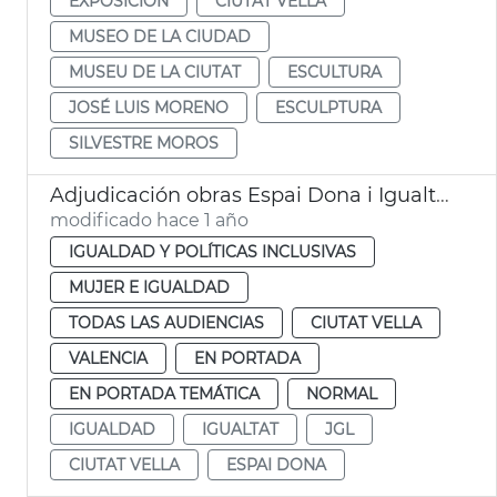
EXPOSICIÓN
CIUTAT VELLA
MUSEO DE LA CIUDAD
MUSEU DE LA CIUTAT
ESCULTURA
JOSÉ LUIS MORENO
ESCULPTURA
SILVESTRE MOROS
Adjudicación obras Espai Dona i Igualtat València
modificado hace 1 año
IGUALDAD Y POLÍTICAS INCLUSIVAS
MUJER E IGUALDAD
TODAS LAS AUDIENCIAS
CIUTAT VELLA
VALENCIA
EN PORTADA
EN PORTADA TEMÁTICA
NORMAL
IGUALDAD
IGUALTAT
JGL
CIUTAT VELLA
ESPAI DONA