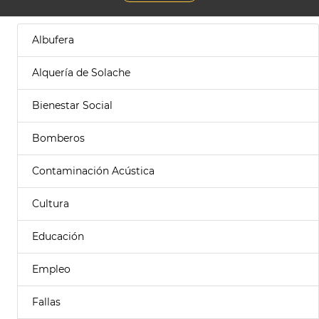
Albufera
Alquería de Solache
Bienestar Social
Bomberos
Contaminación Acústica
Cultura
Educación
Empleo
Fallas