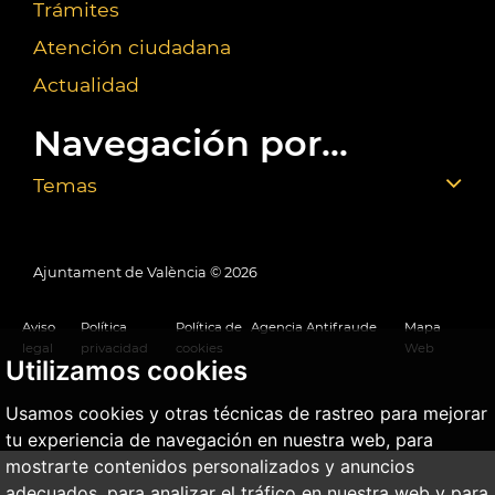
Trámites
Atención ciudadana
Actualidad
Navegación por...
Temas
Ajuntament de València ©
2026
Aviso
Política
Política de
Agencia Antifraude
Mapa
legal
privacidad
cookies
Web
Utilizamos cookies
Usamos cookies y otras técnicas de rastreo para mejorar
tu experiencia de navegación en nuestra web, para
mostrarte contenidos personalizados y anuncios
adecuados, para analizar el tráfico en nuestra web y para