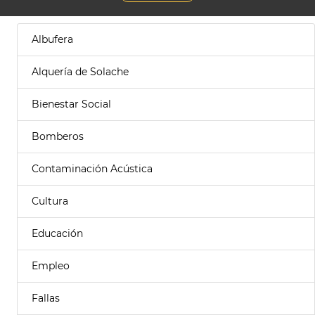
Albufera
Alquería de Solache
Bienestar Social
Bomberos
Contaminación Acústica
Cultura
Educación
Empleo
Fallas