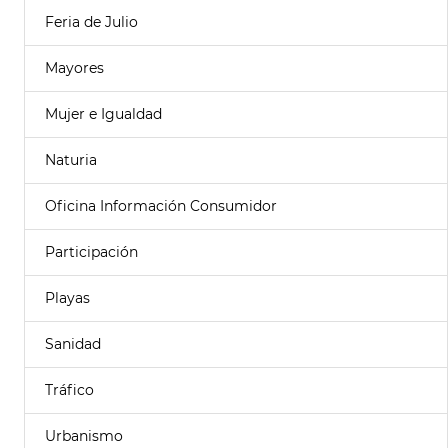
Feria de Julio
Mayores
Mujer e Igualdad
Naturia
Oficina Información Consumidor
Participación
Playas
Sanidad
Tráfico
Urbanismo