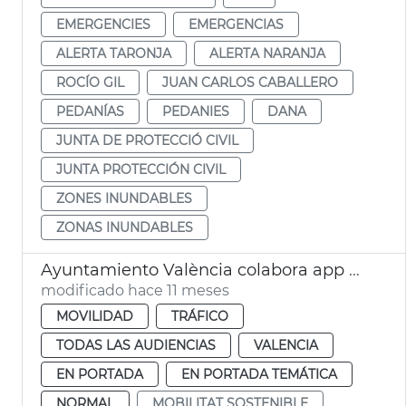
EMERGENCIES
EMERGENCIAS
ALERTA TARONJA
ALERTA NARANJA
ROCÍO GIL
JUAN CARLOS CABALLERO
PEDANÍAS
PEDANIES
DANA
JUNTA DE PROTECCIÓ CIVIL
JUNTA PROTECCIÓN CIVIL
ZONES INUNDABLES
ZONAS INUNDABLES
Ayuntamiento València colabora app Waze seguridad vial colegios
modificado hace 11 meses
MOVILIDAD
TRÁFICO
TODAS LAS AUDIENCIAS
VALENCIA
EN PORTADA
EN PORTADA TEMÁTICA
NORMAL
MOBILITAT SOSTENIBLE