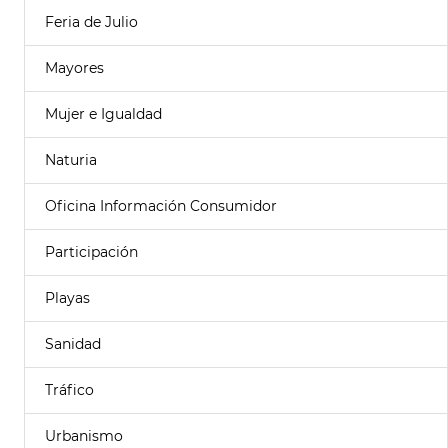
Feria de Julio
Mayores
Mujer e Igualdad
Naturia
Oficina Información Consumidor
Participación
Playas
Sanidad
Tráfico
Urbanismo