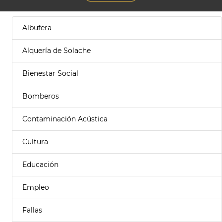
Albufera
Alquería de Solache
Bienestar Social
Bomberos
Contaminación Acústica
Cultura
Educación
Empleo
Fallas