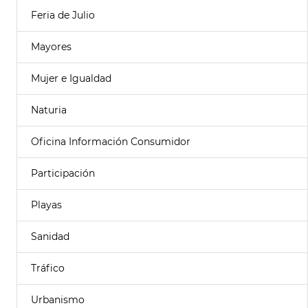
Feria de Julio
Mayores
Mujer e Igualdad
Naturia
Oficina Información Consumidor
Participación
Playas
Sanidad
Tráfico
Urbanismo