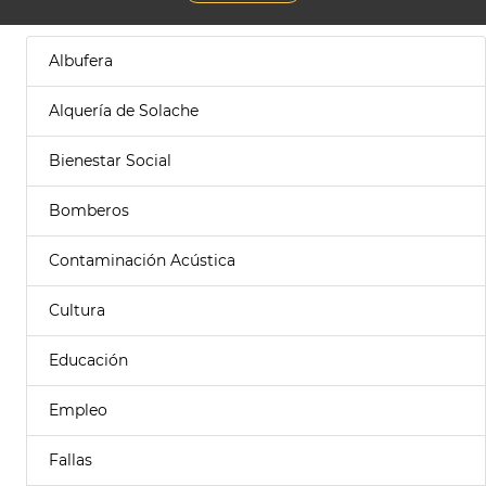
Albufera
Alquería de Solache
Bienestar Social
Bomberos
Contaminación Acústica
Cultura
Educación
Empleo
Fallas