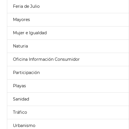
Feria de Julio
Mayores
Mujer e Igualdad
Naturia
Oficina Información Consumidor
Participación
Playas
Sanidad
Tráfico
Urbanismo