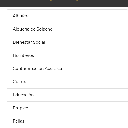
Albufera
Alquería de Solache
Bienestar Social
Bomberos
Contaminación Acústica
Cultura
Educación
Empleo
Fallas