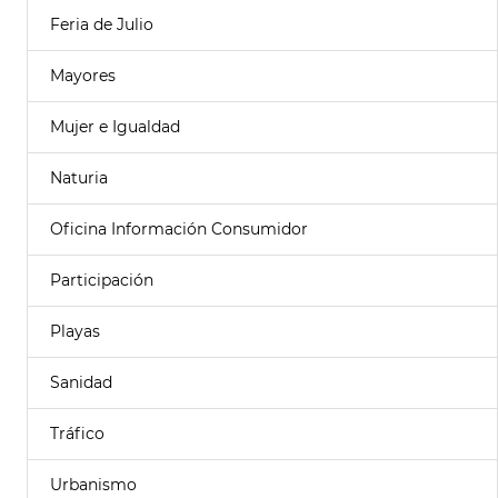
Feria de Julio
Mayores
Mujer e Igualdad
Naturia
Oficina Información Consumidor
Participación
Playas
Sanidad
Tráfico
Urbanismo