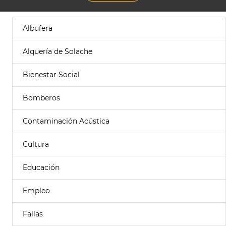
Albufera
Alquería de Solache
Bienestar Social
Bomberos
Contaminación Acústica
Cultura
Educación
Empleo
Fallas