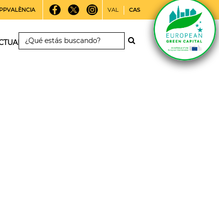
PPVALÈNCIA
VAL
CAS
CTUALIDAD