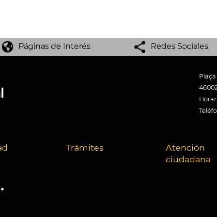
Páginas de Interés
Redes Sociales
Plaça
46002
Horari
Teléf
ad
Trámites
Atención
ciudadana
.