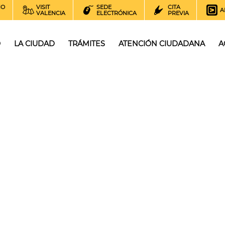
NO
VISIT
SEDE
CITA
A
VALENCIA
ELECTRÓNICA
PREVIA
O
LA CIUDAD
TRÁMITES
ATENCIÓN CIUDADANA
A