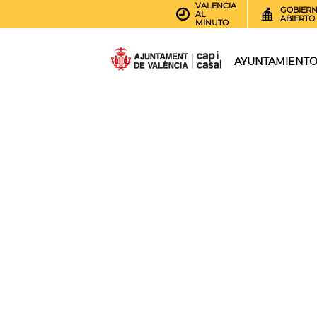
VALENCIA
GOBIER
AL
ABIERTO
MINUTO
AYUNTAMIENT