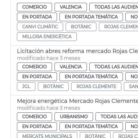
COMERCIO
VALENCIA
TODAS LAS AUDIEN
EN PORTADA
EN PORTADA TEMÁTICA
NO
CANVI CLIMÀTIC
BOTÀNIC
ROJAS CLEME
MILLORA ENERGÈTICA
Licitación abres reforma mercado Rojas C
modificado hace 3 meses
COMERCIO
VALENCIA
TODAS LAS AUDIEN
EN PORTADA
EN PORTADA TEMÁTICA
NO
JGL
BOTÀNIC
ROJAS CLEMENTE
SAN
Mejora energética Mercado Rojas Clement
modificado hace 3 meses
COMERCIO
URBANISMO
TODAS LAS AUD
EN PORTADA
EN PORTADA TEMÁTICA
NO
MERCATS MUNICIPALS
BOTÀNIC
ROJAS 