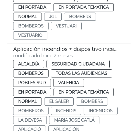
EN PORTADA
EN PORTADA TEMÁTICA
NORMAL
JGL
BOMBERS
BOMBEROS
VESTUARI
VESTUARIO
Aplicación incendios + dispositivo incendios 2026 València
modificado hace 2 meses
ALCALDÍA
SEGURIDAD CIUDADANA
BOMBEROS
TODAS LAS AUDIENCIAS
POBLES SUD
VALENCIA
EN PORTADA
EN PORTADA TEMÁTICA
NORMAL
EL SALER
BOMBERS
BOMBEROS
INCENDIS
INCENDIOS
LA DEVESA
MARÍA JOSÉ CATLÁ
APLICACIÓ
APLICACIÓN