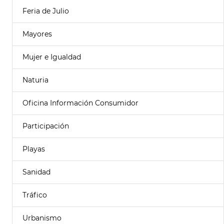
Feria de Julio
Mayores
Mujer e Igualdad
Naturia
Oficina Información Consumidor
Participación
Playas
Sanidad
Tráfico
Urbanismo