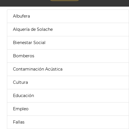
Albufera
Alquería de Solache
Bienestar Social
Bomberos
Contaminación Acústica
Cultura
Educación
Empleo
Fallas