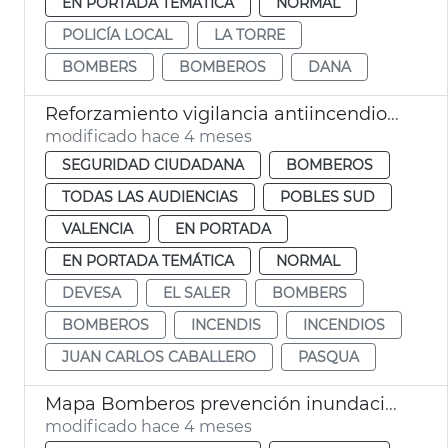
EN PORTADA TEMÁTICA
NORMAL
POLICÍA LOCAL
LA TORRE
BOMBERS
BOMBEROS
DANA
Reforzamiento vigilancia antiincendios Devesa València
modificado hace 4 meses
SEGURIDAD CIUDADANA
BOMBEROS
TODAS LAS AUDIENCIAS
POBLES SUD
VALENCIA
EN PORTADA
EN PORTADA TEMÁTICA
NORMAL
DEVESA
EL SALER
BOMBERS
BOMBEROS
INCENDIS
INCENDIOS
JUAN CARLOS CABALLERO
PASQUA
Mapa Bomberos prevención inundaciones fluviales
modificado hace 4 meses