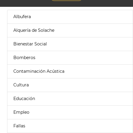
Albufera
Alquería de Solache
Bienestar Social
Bomberos
Contaminación Acústica
Cultura
Educación
Empleo
Fallas