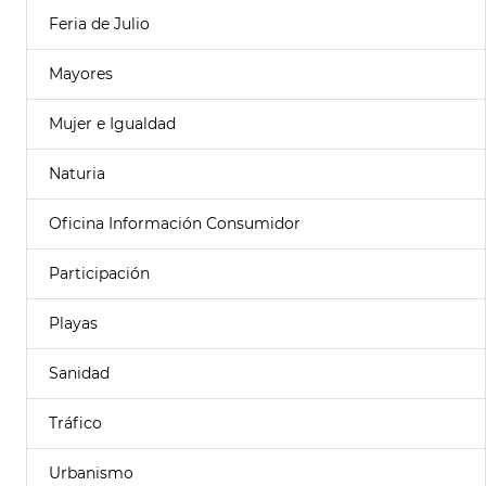
Feria de Julio
Mayores
Mujer e Igualdad
Naturia
Oficina Información Consumidor
Participación
Playas
Sanidad
Tráfico
Urbanismo