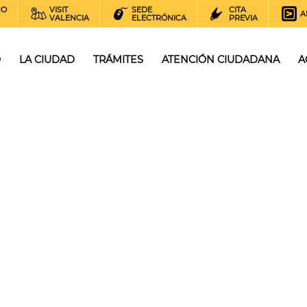
NO
VISIT
SEDE
CITA
A
VALENCIA
ELECTRÓNICA
PREVIA
O
LA CIUDAD
TRÁMITES
ATENCIÓN CIUDADANA
A