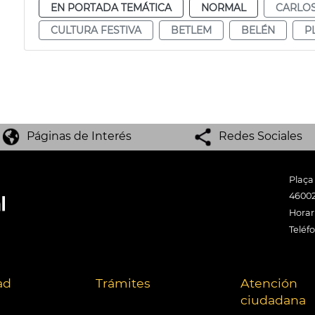
EN PORTADA TEMÁTICA
NORMAL
CARLOS
CULTURA FESTIVA
BETLEM
BELÉN
P
Páginas de Interés
Redes Sociales
Plaça
46002
Horari
Teléf
ad
Trámites
Atención
ciudadana