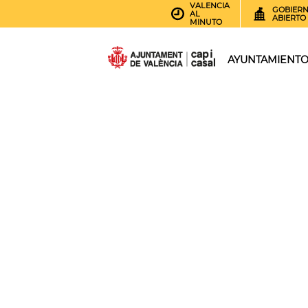
VALENCIA
GOBIER
AL
ABIERTO
MINUTO
AYUNTAMIENT