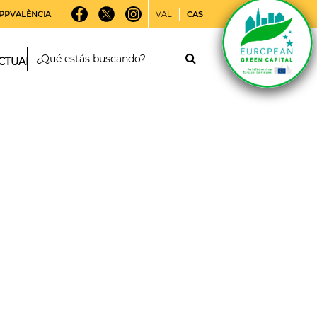
PPVALÈNCIA
VAL
CAS
CTUALIDAD