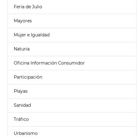
Feria de Julio
Mayores
Mujer e Igualdad
Naturia
Oficina Información Consumidor
Participación
Playas
Sanidad
Tráfico
Urbanismo