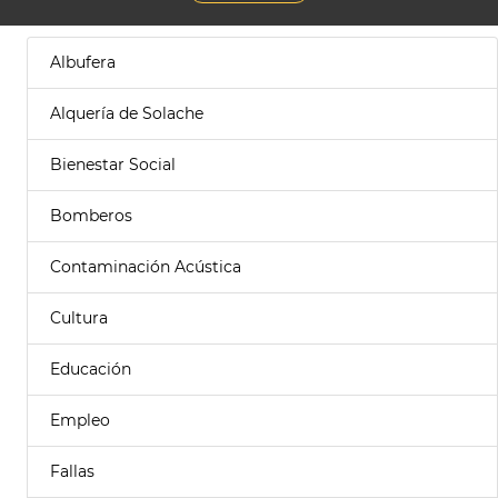
Albufera
Alquería de Solache
Bienestar Social
Bomberos
Contaminación Acústica
Cultura
Educación
Empleo
Fallas