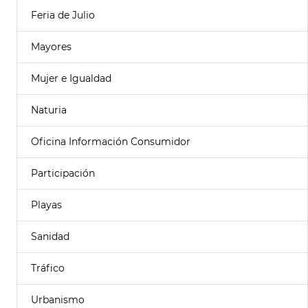
Feria de Julio
Mayores
Mujer e Igualdad
Naturia
Oficina Información Consumidor
Participación
Playas
Sanidad
Tráfico
Urbanismo