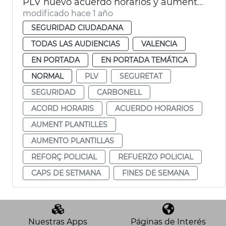
PLV nuevo acuerdo horarios y aumento efectivos fines semana
modificado hace 1 año
SEGURIDAD CIUDADANA
TODAS LAS AUDIENCIAS
VALENCIA
EN PORTADA
EN PORTADA TEMÁTICA
NORMAL
PLV
SEGURETAT
SEGURIDAD
CARBONELL
ACORD HORARIS
ACUERDO HORARIOS
AUMENT PLANTILLES
AUMENTO PLANTILLAS
REFORÇ POLICIAL
REFUERZO POLICIAL
CAPS DE SETMANA
FINES DE SEMANA
Nuestras Apps
Páginas de Interés