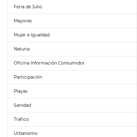
Feria de Julio
Mayores
Mujer e Igualdad
Naturia
Oficina Información Consumidor
Participación
Playas
Sanidad
Tráfico
Urbanismo