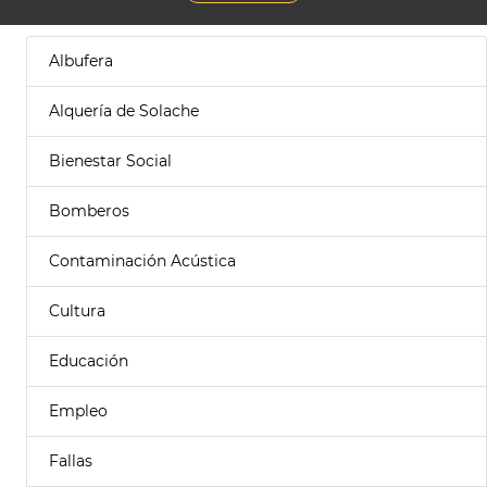
Albufera
Alquería de Solache
Bienestar Social
Bomberos
Contaminación Acústica
Cultura
Educación
Empleo
Fallas