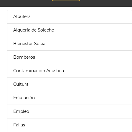
Albufera
Alquería de Solache
Bienestar Social
Bomberos
Contaminación Acústica
Cultura
Educación
Empleo
Fallas