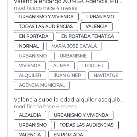
València encargo AUMSA Agència Municipal Lloguer
modificado hace 4 meses
URBANISMO Y VIVIENDA
URBANISMO
TODAS LAS AUDIENCIAS
VALENCIA
EN PORTADA
EN PORTADA TEMÁTICA
NORMAL
MARÍA JOSÉ CATALÁ
URBANISMO
URBANISME
VIVIENDA
AUMSA
LLOGUER
ALQUILER
JUAN GINER
HAVITATGE
AGÈNCIA MUNICIPAL
València sube la edad alquiler asequible joven a los 45 años
modificado hace 6 meses
ALCALDÍA
URBANISMO Y VIVIENDA
URBANISMO
TODAS LAS AUDIENCIAS
VALENCIA
EN PORTADA