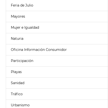
Feria de Julio
Mayores
Mujer e Igualdad
Naturia
Oficina Información Consumidor
Participación
Playas
Sanidad
Tráfico
Urbanismo