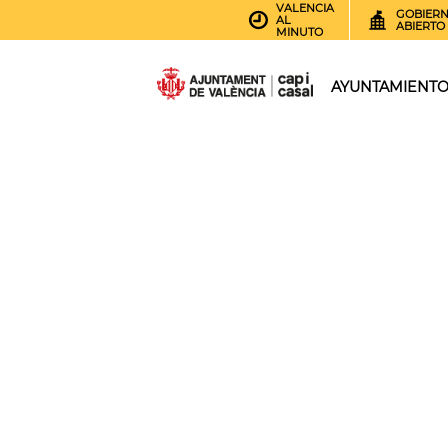
VALENCIA
GOBIER
AL
ABIERTO
MINUTO
AYUNTAMIENT