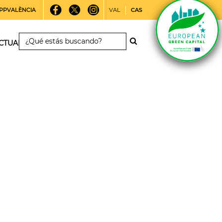
PPVALÈNCIA
VAL
CAS
CTUALIDAD