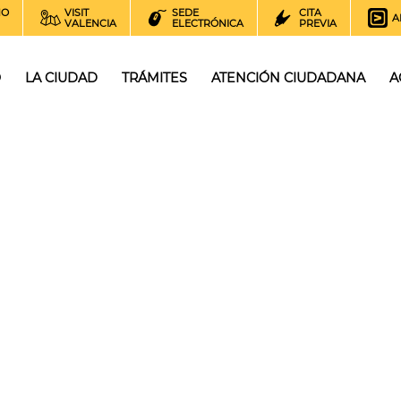
NO
VISIT
SEDE
CITA
A
VALENCIA
ELECTRÓNICA
PREVIA
O
LA CIUDAD
TRÁMITES
ATENCIÓN CIUDADANA
A