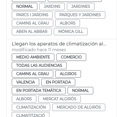
NORMAL
JARDINS
JARDINES
PARCS I JARDINS
PARQUES Y JARDINES
CAMINS AL GRAU
ALBORS
ABEN AL ABBAR
MÓNICA GILL
Llegan los aparatos de climatización al Mercado de Algirós
modificado hace 11 meses
MEDIO AMBIENTE
COMERCIO
TODAS LAS AUDIENCIAS
CAMINS AL GRAU
ALGIROS
VALENCIA
EN PORTADA
EN PORTADA TEMÁTICA
NORMAL
ALBORS
MERCAT ALGIRÓS
CLIMATIZACIÓN
MERCADO DE ALGIRÓS
CLIMATITZACIÓ