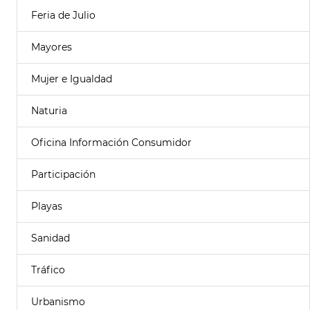
Feria de Julio
Mayores
Mujer e Igualdad
Naturia
Oficina Información Consumidor
Participación
Playas
Sanidad
Tráfico
Urbanismo