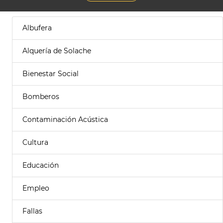
Albufera
Alquería de Solache
Bienestar Social
Bomberos
Contaminación Acústica
Cultura
Educación
Empleo
Fallas