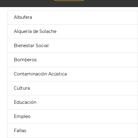
Albufera
Alquería de Solache
Bienestar Social
Bomberos
Contaminación Acústica
Cultura
Educación
Empleo
Fallas