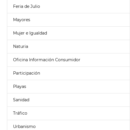
Feria de Julio
Mayores
Mujer e Igualdad
Naturia
Oficina Información Consumidor
Participación
Playas
Sanidad
Tráfico
Urbanismo