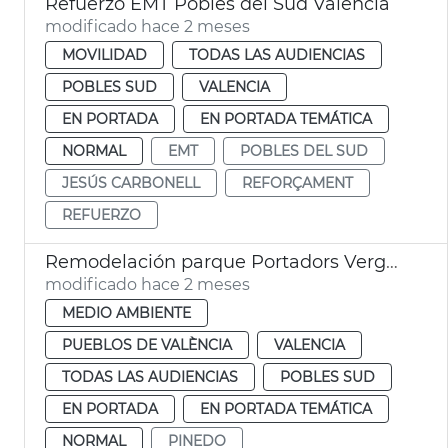
Refuerzo EMT Pobles del Sud València
modificado hace 2 meses
MOVILIDAD
TODAS LAS AUDIENCIAS
POBLES SUD
VALENCIA
EN PORTADA
EN PORTADA TEMÁTICA
NORMAL
EMT
POBLES DEL SUD
JESÚS CARBONELL
REFORÇAMENT
REFUERZO
Remodelación parque Portadors Verge Pinedo
modificado hace 2 meses
MEDIO AMBIENTE
PUEBLOS DE VALÈNCIA
VALENCIA
TODAS LAS AUDIENCIAS
POBLES SUD
EN PORTADA
EN PORTADA TEMÁTICA
NORMAL
PINEDO