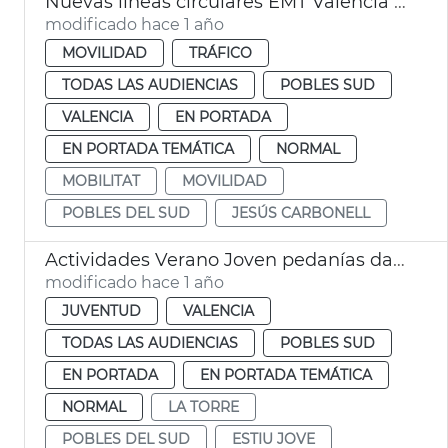
Nuevas líneas circulares EMT València Pobles del Sud
modificado hace 1 año
MOVILIDAD
TRÁFICO
TODAS LAS AUDIENCIAS
POBLES SUD
VALENCIA
EN PORTADA
EN PORTADA TEMÁTICA
NORMAL
MOBILITAT
MOVILIDAD
POBLES DEL SUD
JESÚS CARBONELL
Actividades Verano Joven pedanías dana 2025 València
modificado hace 1 año
JUVENTUD
VALENCIA
TODAS LAS AUDIENCIAS
POBLES SUD
EN PORTADA
EN PORTADA TEMÁTICA
NORMAL
LA TORRE
POBLES DEL SUD
ESTIU JOVE