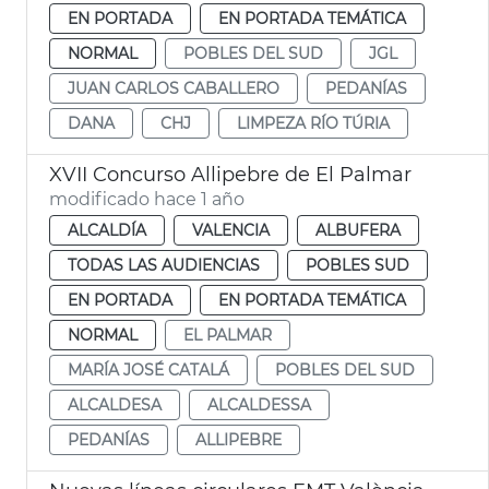
EN PORTADA
EN PORTADA TEMÁTICA
NORMAL
POBLES DEL SUD
JGL
JUAN CARLOS CABALLERO
PEDANÍAS
DANA
CHJ
LIMPEZA RÍO TÚRIA
XVII Concurso Allipebre de El Palmar
modificado hace 1 año
ALCALDÍA
VALENCIA
ALBUFERA
TODAS LAS AUDIENCIAS
POBLES SUD
EN PORTADA
EN PORTADA TEMÁTICA
NORMAL
EL PALMAR
MARÍA JOSÉ CATALÁ
POBLES DEL SUD
ALCALDESA
ALCALDESSA
PEDANÍAS
ALLIPEBRE