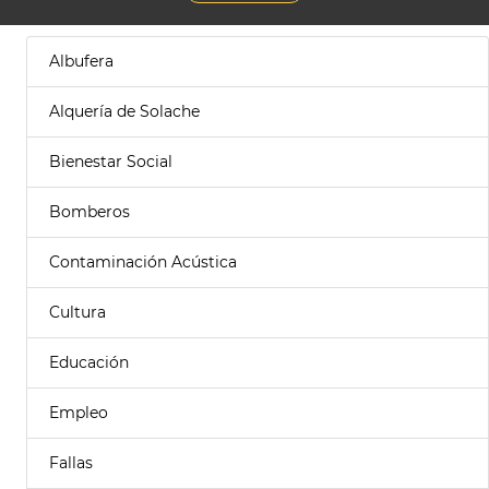
Albufera
Alquería de Solache
Bienestar Social
Bomberos
Contaminación Acústica
Cultura
Educación
Empleo
Fallas