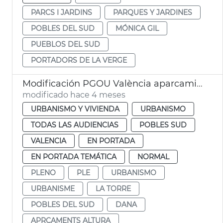
PARCS I JARDINS
PARQUES Y JARDINES
POBLES DEL SUD
MÓNICA GIL
PUEBLOS DEL SUD
PORTADORS DE LA VERGE
Modificación PGOU València aparcamientos altura la Torre
modificado hace 4 meses
URBANISMO Y VIVIENDA
URBANISMO
TODAS LAS AUDIENCIAS
POBLES SUD
VALENCIA
EN PORTADA
EN PORTADA TEMÁTICA
NORMAL
PLENO
PLE
URBANISMO
URBANISME
LA TORRE
POBLES DEL SUD
DANA
APRCAMENTS ALTURA