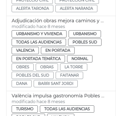
PROTECCIÓ CIVIL
PROTECCIÓN CIVIL
ALERTA TARONJA
ALERTA NARANJA
Adjudicación obras mejora caminos y calles afectadas dana la Torre
modificado hace 8 meses
URBANISMO Y VIVIENDA
URBANISMO
TODAS LAS AUDIENCIAS
POBLES SUD
VALENCIA
EN PORTADA
EN PORTADA TEMÁTICA
NORMAL
OBRES
OBRAS
LA TORRE
POBLES DEL SUD
FAITANAR
DANA
BARRI SANT JORDI
València impulsa gastronomía Pobles del Sud afectados dana
modificado hace 8 meses
TURISMO
TODAS LAS AUDIENCIAS