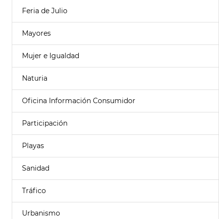
Feria de Julio
Mayores
Mujer e Igualdad
Naturia
Oficina Información Consumidor
Participación
Playas
Sanidad
Tráfico
Urbanismo