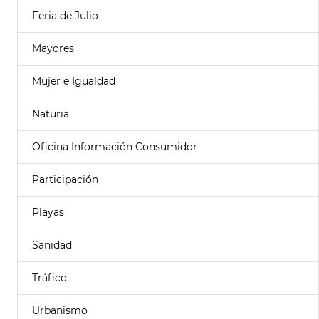
Feria de Julio
Mayores
Mujer e Igualdad
Naturia
Oficina Información Consumidor
Participación
Playas
Sanidad
Tráfico
Urbanismo