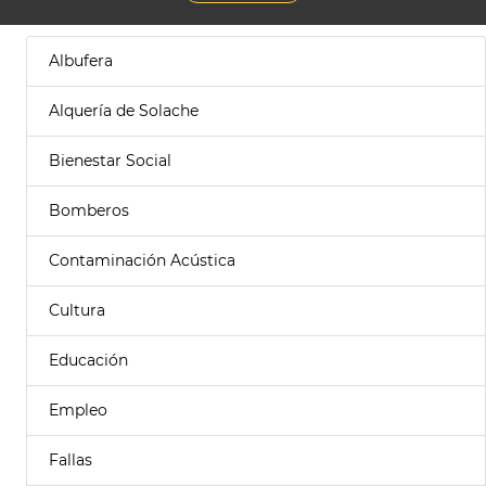
Albufera
Alquería de Solache
Bienestar Social
Bomberos
Contaminación Acústica
Cultura
Educación
Empleo
Fallas