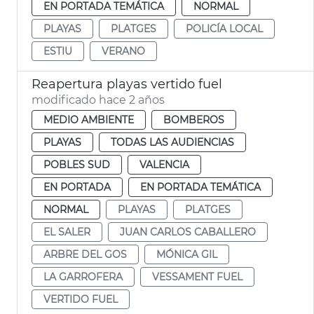
EN PORTADA TEMÁTICA
NORMAL
PLAYAS
PLATGES
POLICÍA LOCAL
ESTIU
VERANO
Reapertura playas vertido fuel
modificado hace 2 años
MEDIO AMBIENTE
BOMBEROS
PLAYAS
TODAS LAS AUDIENCIAS
POBLES SUD
VALENCIA
EN PORTADA
EN PORTADA TEMÁTICA
NORMAL
PLAYAS
PLATGES
EL SALER
JUAN CARLOS CABALLERO
ARBRE DEL GOS
MÓNICA GIL
LA GARROFERA
VESSAMENT FUEL
VERTIDO FUEL