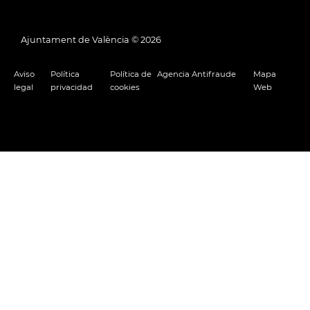
Ajuntament de València ©
2026
Aviso
Política
Política de
Agencia Antifraude
Mapa
legal
privacidad
cookies
Web