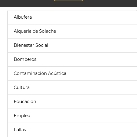
Albufera
Alquería de Solache
Bienestar Social
Bomberos
Contaminación Acústica
Cultura
Educación
Empleo
Fallas