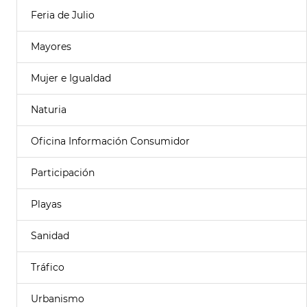
Feria de Julio
Mayores
Mujer e Igualdad
Naturia
Oficina Información Consumidor
Participación
Playas
Sanidad
Tráfico
Urbanismo