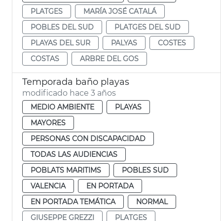
PLATGES
MARÍA JOSÉ CATALÁ
POBLES DEL SUD
PLATGES DEL SUD
PLAYAS DEL SUR
PALYAS
COSTES
COSTAS
ARBRE DEL GOS
Temporada baño playas
modificado hace 3 años
MEDIO AMBIENTE
PLAYAS
MAYORES
PERSONAS CON DISCAPACIDAD
TODAS LAS AUDIENCIAS
POBLATS MARITIMS
POBLES SUD
VALENCIA
EN PORTADA
EN PORTADA TEMÁTICA
NORMAL
GIUSEPPE GREZZI
PLATGES