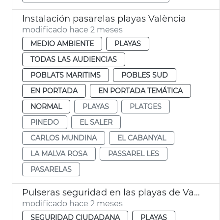
Instalación pasarelas playas València
modificado hace 2 meses
MEDIO AMBIENTE
PLAYAS
TODAS LAS AUDIENCIAS
POBLATS MARITIMS
POBLES SUD
EN PORTADA
EN PORTADA TEMÁTICA
NORMAL
PLAYAS
PLATGES
PINEDO
EL SALER
CARLOS MUNDINA
EL CABANYAL
LA MALVA ROSA
PASSAREL LES
PASARELAS
Pulseras seguridad en las playas de València
modificado hace 2 meses
SEGURIDAD CIUDADANA
PLAYAS