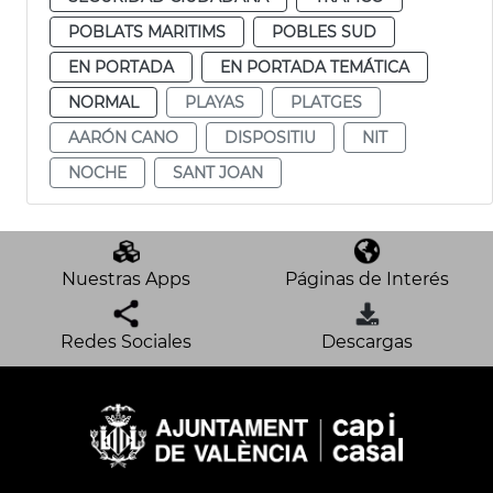
POBLATS MARITIMS
POBLES SUD
EN PORTADA
EN PORTADA TEMÁTICA
NORMAL
PLAYAS
PLATGES
AARÓN CANO
DISPOSITIU
NIT
NOCHE
SANT JOAN
Nuestras Apps
Páginas de Interés
Redes Sociales
Descargas